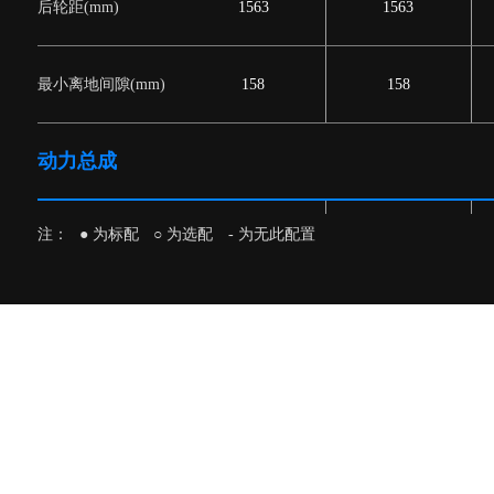
后轮距(mm)
1563
1563
最小离地间隙(mm)
158
158
动力总成
注：
● 为标配
○ 为选配
- 为无此配置
1.5TCI_E4T15C
-
-
SQRE4G15C
●
●
CVT
-
-
汽油
●
●