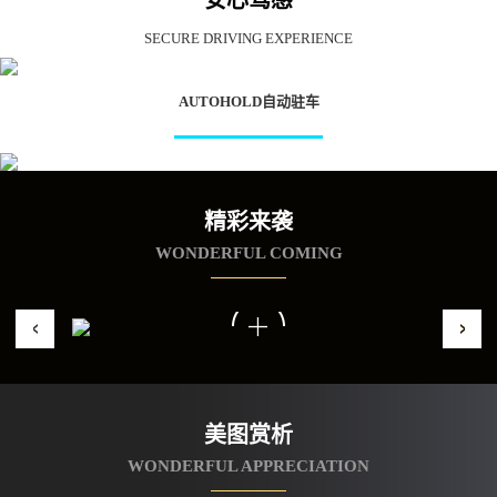
安心驾感
SECURE DRIVING EXPERIENCE
AUTOHOLD自动驻车
精彩来袭
WONDERFUL COMING
美图赏析
WONDERFUL APPRECIATION