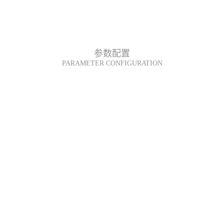
即刻GO车
翼享服务
携手翼起
凯翼商城
参数配置
PARAMETER CONFIGURATION